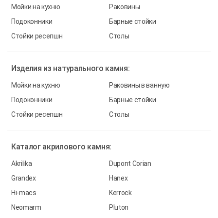
Мойки на кухню
Раковины
Подоконники
Барные стойки
Стойки ресепшн
Столы
Изделия из
натурального камня:
Мойки на кухню
Раковины в ванную
Подоконники
Барные стойки
Стойки ресепшн
Столы
Каталог
акрилового камня:
Akrilika
Dupont Corian
Grandex
Hanex
Hi-macs
Kerrock
Neomarm
Pluton