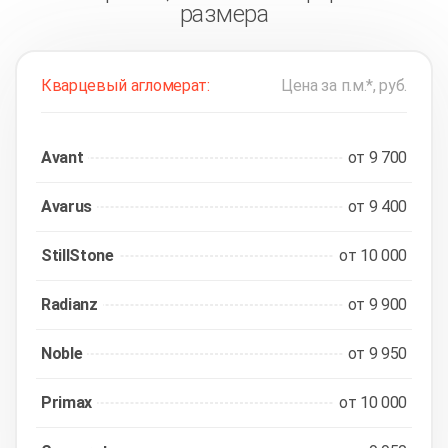
размера
Кварцевый агломерат:
Цена за п.м.*, руб.
Avant
от 9 700
Avarus
от 9 400
StillStone
от 10 000
Radianz
от 9 900
Noble
от 9 950
Primax
от 10 000