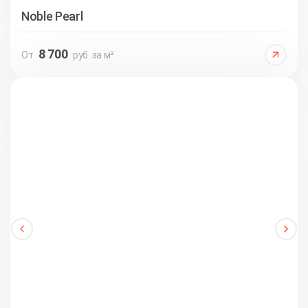
Noble Pearl
8 700
От
руб. за м²