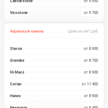
Caesarstone
от 9 950
Vicostone
от 9 700
Акриловый камень:
Цена за п.м.*, руб.
Staron
от 8 900
Grandex
от 8 700
Hi-Macs
от 8 900
Corian
от 11 400
Hanex
от 8 900
Neomarm
от 8 400