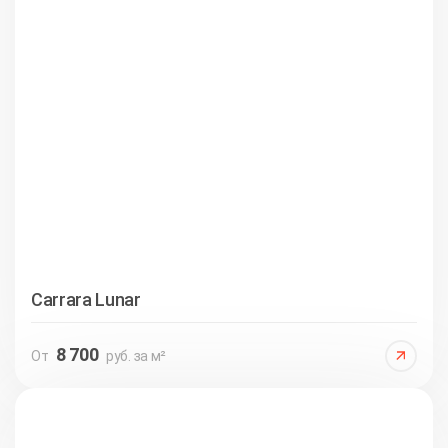
Carrara Lunar
8 700
От
руб. за м²