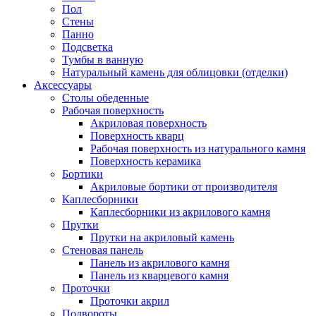
Пол
Стены
Панно
Подсветка
Тумбы в ванную
Натуральный камень для облицовки (отделки)
Аксессуары
Столы обеденные
Рабочая поверхность
Акриловая поверхность
Поверхность кварц
Рабочая поверхность из натурального камня
Поверхность керамика
Бортики
Акриловые бортики от производителя
Каплесборники
Каплесборники из акрилового камня
Прутки
Прутки на акриловый камень
Стеновая панель
Панель из акрилового камня
Панель из кварцевого камня
Проточки
Проточки акрил
Подвороты