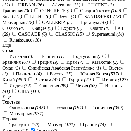
(12)
URBAN
(26)
Adventure
(23)
LUCENT
(2)
Гранитная
(30)
CONCRETE
(2)
Средний класс
(109)
Smart
(12)
LIGHT
(6)
Jewel
(4)
SAND&PERL
(13)
Мраморная
(18)
GALLERIA
(5)
Премиум
(43)
Classico
(4)
Ganges
(5)
Explore
(5)
Quartz
(4)
А1
(29)
CASCADE
(6)
CLASSIC
(15)
Supernatural
(14)
Renaissance
(10)
Еще
Страна
Испания
(8)
Египет
(11)
Португалия
(7)
Бразилия
(67)
Греция
(9)
Иран
(7)
Казахстан
(2)
Оман
(3)
Сирийская Арабская Республика
(1)
Вьетам
(1)
Пакистан
(4)
Россия
(35)
Южная Корея
(537)
Китай
(452)
Вьетнам
(43)
Турция
(219)
Италия
(127)
Индия
(72)
Словения
(99)
Чехия
(62)
Израиль
(41)
США
(110)
Еще
Текстура
Однотонная
(145)
Песчаная
(184)
Гранитная
(359)
Мраморная
(937)
Порода
Травертин
(30)
Мрамор
(101)
Гранит
(74)
Кварцит
(52)
Оникс
(35)