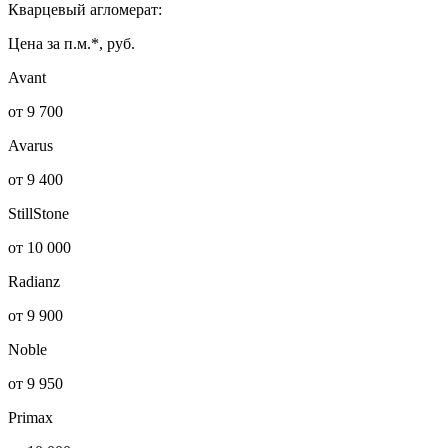
Кварцевый агломерат:
Цена за п.м.*, руб.
Avant
от 9 700
Avarus
от 9 400
StillStone
от 10 000
Radianz
от 9 900
Noble
от 9 950
Primax