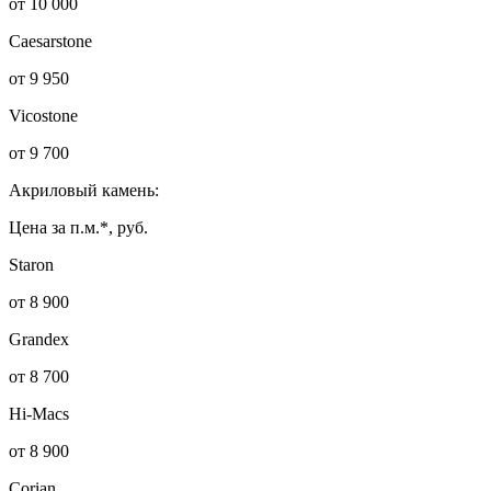
от 10 000
Caesarstone
от 9 950
Vicostone
от 9 700
Акриловый камень:
Цена за п.м.*, руб.
Staron
от 8 900
Grandex
от 8 700
Hi-Macs
от 8 900
Corian