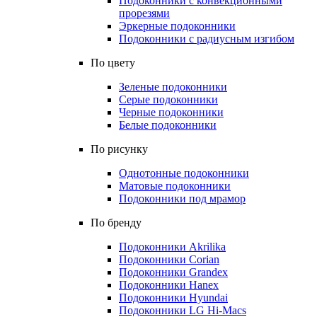
Подоконники с конвекционными
прорезями
Эркерные подоконники
Подоконники с радиусным изгибом
По цвету
Зеленые подоконники
Серые подоконники
Черные подоконники
Белые подоконники
По рисунку
Однотонные подоконники
Матовые подоконники
Подоконники под мрамор
По бренду
Подоконники Akrilika
Подоконники Corian
Подоконники Grandex
Подоконники Hanex
Подоконники Hyundai
Подоконники LG Hi-Macs