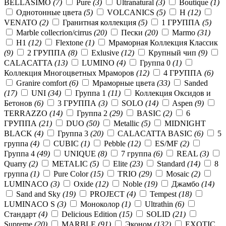
BELLASIMO
(7)
Pure
(3)
Ultranatural
(3)
Boutique
(1)
Однотонные цвета
(5)
VOLCANICS
(5)
Н
(12)
VENATO
(2)
Гранитная коллекция
(5)
1 ГРУППА
(5)
Marble collecrion/cirrus
(20)
Пески
(20)
Marmo
(31)
Н1
(12)
Flextone
(1)
Мраморная Коллекция Классик
(9)
2 ГРУППА
(8)
Exlusive
(12)
Крупный чип
(9)
CALACATTA
(13)
LUMINO
(4)
Группа 0
(1)
Коллекция Многоцветных Мраморов
(12)
4 ГРУППА
(6)
Granire comfort
(6)
Мраморные цвета
(33)
Sanded
(17)
UNI
(34)
Группа 1
(11)
Коллекция Оксидов и
Бетонов
(6)
3 ГРУППА
(3)
SOLO
(14)
Aspen
(9)
TERRAZZO
(14)
Группа 2
(29)
BASIC
(2)
6
ГРУППА
(21)
DUO
(50)
Metallic
(5)
MIDNIGHT
BLACK
(4)
Группа 3
(20)
CALACATTA BASIC
(6)
5
группа
(4)
CUBIC
(1)
Pebble
(12)
ES/MF
(2)
Группа 4
(49)
UNIQUE
(8)
7 группа
(6)
REAL
(3)
Quarry
(2)
METALIC
(5)
Elite
(23)
Standard
(14)
8
группа
(1)
Pure Color
(15)
TRIO
(29)
Mosaic
(2)
LUMINACO
(3)
Oxide
(12)
Noble
(19)
Джамбо
(14)
Sand and Sky
(19)
PROJECT
(4)
Tempest
(18)
LUMINACO S
(3)
Моноколор
(1)
Ultrathin
(6)
Стандарт
(4)
Delicious Edition
(15)
SOLID
(21)
Supreme
(20)
MARBLE
(91)
Эконом
(132)
EXOTIC