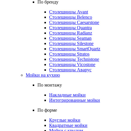
По бренду
Столешницы Avant
Столешницы Belenco
Столешницы Caesarstone
Столешницы Quantra
Столешницы Radianz
Столешницы Seaman
Столешницы Silestone
Столешницы SmartQuartz
Столешницы Stratos
Столешницы Technistone
Столешницы Vicostone
Столешницы Аварус
Мойки на кухню
По монтажу
Накладные мойки
Интегрированные мойки
По форме
Круглые мойки
Квадратные мойки
Мойки с крылом