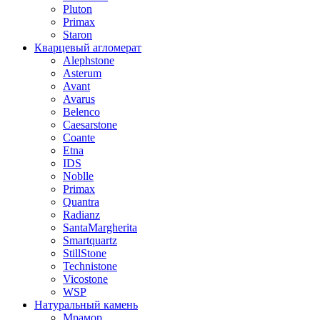
Pluton
Primax
Staron
Кварцевый агломерат
Alephstone
Asterum
Avant
Avarus
Belenco
Caesarstone
Coante
Etna
IDS
Noblle
Primax
Quantra
Radianz
SantaMargherita
Smartquartz
StillStone
Technistone
Vicostone
WSP
Натуральный камень
Мрамор