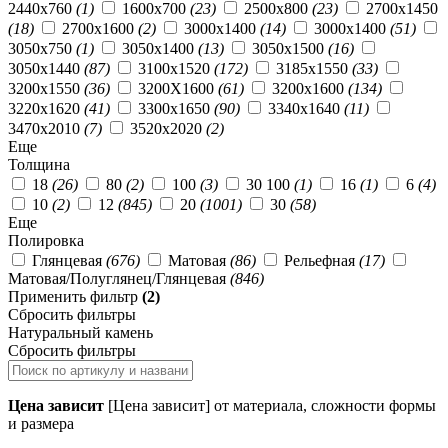
2440x760
(1)
1600х700
(23)
2500х800
(23)
2700x1450
(18)
2700х1600
(2)
3000х1400
(14)
3000x1400
(51)
3050х750
(1)
3050х1400
(13)
3050х1500
(16)
3050х1440
(87)
3100х1520
(172)
3185х1550
(33)
3200х1550
(36)
3200X1600
(61)
3200х1600
(134)
3220х1620
(41)
3300х1650
(90)
3340х1640
(11)
3470х2010
(7)
3520х2020
(2)
Еще
Толщина
18
(26)
80
(2)
100
(3)
30 100
(1)
16
(1)
6
(4)
10
(2)
12
(845)
20
(1001)
30
(58)
Еще
Полировка
Глянцевая
(676)
Матовая
(86)
Рельефная
(17)
Матовая/Полуглянец/Глянцевая
(846)
Применить фильтр
(2)
Сбросить фильтры
Натуральный камень
Сбросить фильтры
Цена зависит
[Цена зависит] от материала, сложности формы
и размера