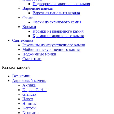
Подвороты из акрилового камня
Варочные панели
Варочная панель из акрила
Фаски
Фаски из акрилового камня
Кромки
Кромки из кварцевого камня
Кромки из акрилового камня
Сантехника
Раковины из искусственного камня
Мойки из искусственного камня
Поджимные мойки
Смесители
Каталог камней
Все камни
Акриловый камень
Akrilika
Dupont Corian
Grandex
Hanex
Hi-macs
Kerrock
Neomarm