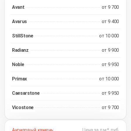
Avant
от 9 700
Avarus
от 9 400
StillStone
от 10 000
Radianz
от 9 900
Noble
от 9 950
Primax
от 10 000
Caesarstone
от 9 950
Vicostone
от 9 700
Акриловый камень:
Цена за п.м.*, руб.