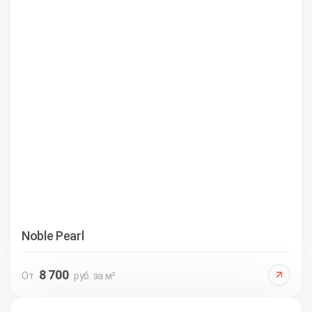
Noble Pearl
8 700
От
руб. за м²